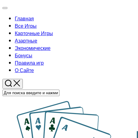
Перейти
Развернуть
к
меню
Главная
содержанию
Все Игры
Карточные Игры
Азартные
Экономические
Бонусы
Родительская
Правила игр
текущая
О Сайте
страница