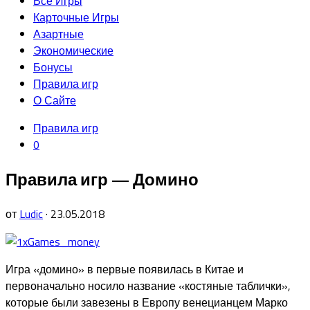
Все Игры
Карточные Игры
Азартные
Экономические
Бонусы
Родительская
Правила игр
текущая
О Сайте
страница
Правила игр
0
Правила игр — Домино
от
Ludic
· 23.05.2018
Игра «домино» в первые появилась в Китае и
первоначально носило название «костяные таблички»,
которые были завезены в Европу венецианцем Марко