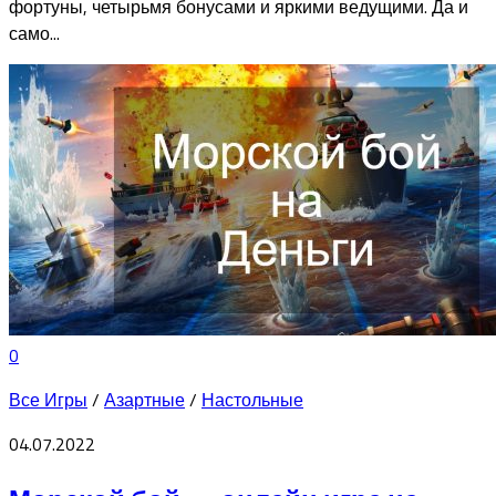
фортуны, четырьмя бонусами и яркими ведущими. Да и
само...
0
Все Игры
/
Азартные
/
Настольные
04.07.2022