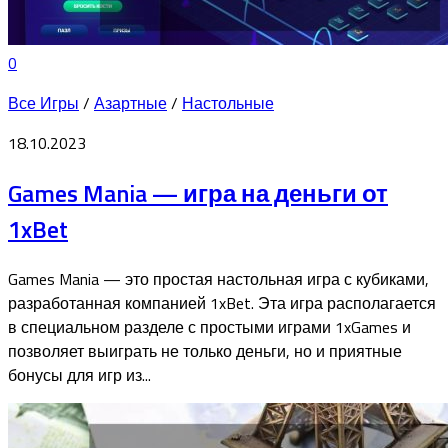
0
Все Игры
/
Азартные
/
Настольные
18.10.2023
Games Mania — игра на деньги от
1xBet
Games Mania — это простая настольная игра с кубиками,
разработанная компанией 1xBet. Эта игра располагается
в специальном разделе с простыми играми 1xGames и
позволяет выиграть не только деньги, но и приятные
бонусы для игр из...