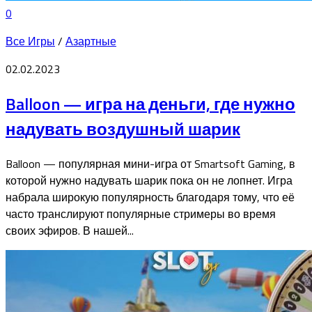
0
Все Игры
/
Азартные
02.02.2023
Balloon — игра на деньги, где нужно
надувать воздушный шарик
Balloon — популярная мини-игра от Smartsoft Gaming, в
которой нужно надувать шарик пока он не лопнет. Игра
набрала широкую популярность благодаря тому, что её
часто транслируют популярные стримеры во время
своих эфиров. В нашей...