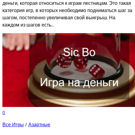
деньги, которая относиться к играм лестницам. Это такая
категория игр, в которых необходимо подниматься шаг за
шагом, постепенно увеличивая свой выигрыш. На
каждом из шагов есть...
0
Все Игры
/
Азартные