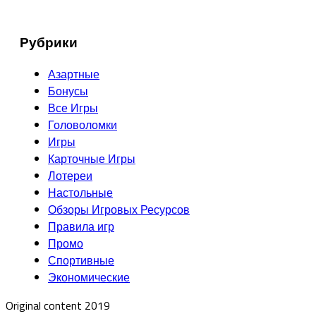
Рубрики
Азартные
Бонусы
Все Игры
Головоломки
Игры
Карточные Игры
Лотереи
Настольные
Обзоры Игровых Ресурсов
Правила игр
Промо
Спортивные
Экономические
Original content 2019