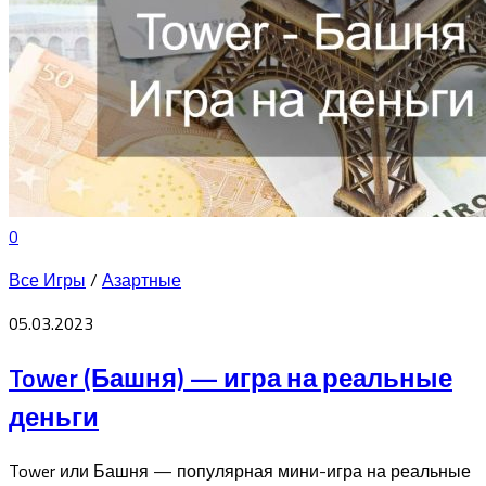
0
Все Игры
/
Азартные
05.03.2023
Tower (Башня) — игра на реальные
деньги
Tower или Башня — популярная мини-игра на реальные