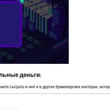
альные деньги:
ожете сыграть в неё и в других букмекерских конторах, кот