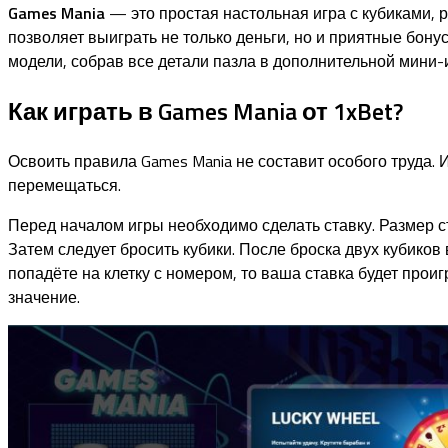
Games Mania
— это простая настольная игра с кубиками,
позволяет выиграть не только деньги, но и приятные бону
модели, собрав все детали пазла в дополнительной мини-и
Как играть в Games Mania от 1xBet?
Освоить правила Games Mania не составит особого труда. 
перемещаться.
Перед началом игры необходимо сделать ставку. Размер с
Затем следует бросить кубики. После броска двух кубиков
попадёте на клетку с номером, то ваша ставка будет проиг
значение.