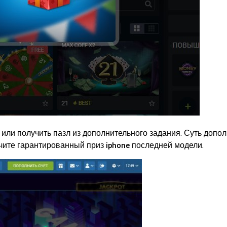
ли получить пазл из дополнительного задания. Суть дополн
лучите гарантированный приз
iphone
последней модели.