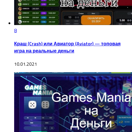
8
Краш (Crash) или Авиатор (Aviator) — топовая
игра на реальные деньги
10.01.2021