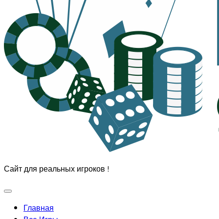
Сайт для реальных игроков !
Развернуть
меню
Главная