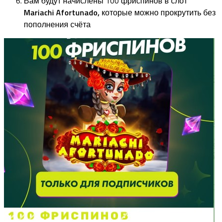
Вам будут начислены 100 фриспинов в слот
Mariachi Afortunado,
которые можно прокрутить без
пополнения счёта