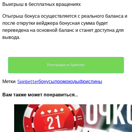
Выигрыш в бесплатных вращениях
Отыгрыш бонуса осуществляется с реального баланса и
после открутки вейджера бонусная сумма будет
переведена на основной баланс и станет доступна для
вывода.
Регистрация на Spinbetter
Метки:
Spinbetter
бонусы
промокоды
фриспины
Вам также может понравиться...