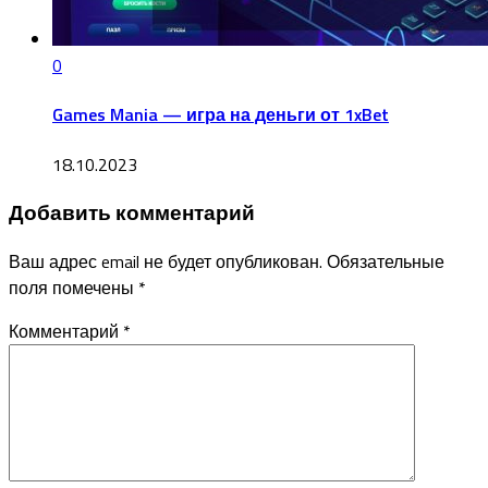
0
Games Mania — игра на деньги от 1xBet
18.10.2023
Добавить комментарий
Ваш адрес email не будет опубликован.
Обязательные
поля помечены
*
Комментарий
*