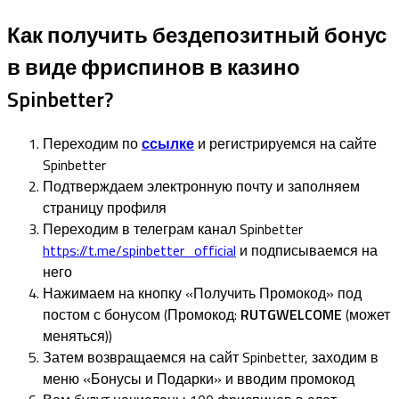
Как получить бездепозитный бонус
в виде фриспинов в казино
Spinbetter?
Переходим по
ссылке
и регистрируемся на сайте
Spinbetter
Подтверждаем электронную почту и заполняем
страницу профиля
Переходим в телеграм канал Spinbetter
https://t.me/spinbetter_official
и подписываемся на
него
Нажимаем на кнопку «Получить Промокод» под
постом с бонусом (Промокод:
RUTGWELCOME
(может
меняться))
Затем возвращаемся на сайт Spinbetter, заходим в
меню «Бонусы и Подарки» и вводим промокод