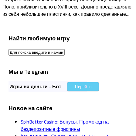
Поло, приблизительно в XVIII веке. Домино представляло
из себя небольшие пластинки, как правило сделанные...
Найти любимую игру
Мы в Telegram
Игры на деньги - Бот
Перейти
Новое на сайте
SpinBetter Casino: Бонусы, Промокод на
бездепозитные фриспины