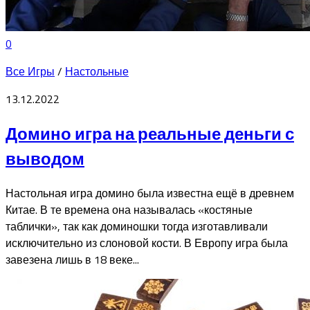
0
Все Игры
/
Настольные
13.12.2022
Домино игра на реальные деньги с
выводом
Настольная игра домино была известна ещё в древнем
Китае. В те времена она называлась «костяные
таблички», так как доминошки тогда изготавливали
исключительно из слоновой кости. В Европу игра была
завезена лишь в 18 веке...