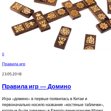
0
Правила игр
23.05.2018
Правила игр — Домино
Игра «домино» в первые появилась в Китае и
первоначально носило название «костяные таблички»,
которые были завезены в Европу венецианцем Марко