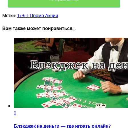
Метки:
1xBet Промо Акции
Вам также может понравиться...
0
Блэкджек на деньги — где играть онлайн?