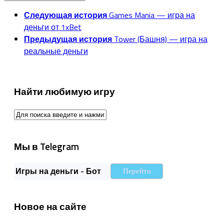
Следующая история
Games Mania — игра на
деньги от 1xBet
Предыдущая история
Tower (Башня) — игра на
реальные деньги
Найти любимую игру
Мы в Telegram
Игры на деньги - Бот
Перейти
Новое на сайте