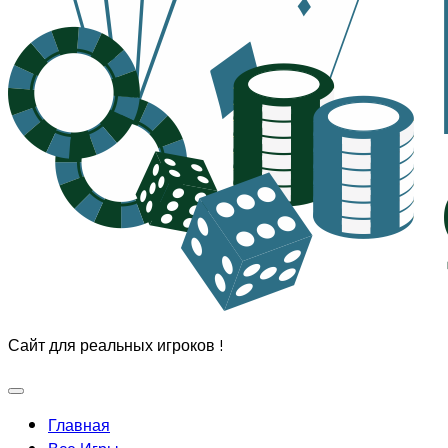
Сайт для реальных игроков !
Развернуть
меню
Главная