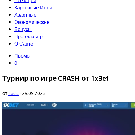
Все Игры
Карточные Игры
Азартные
Экономические
Бонусы
Правила игр
О Сайте
Промо
0
Турнир по игре CRASH от 1xBet
от
Ludic
· 29.09.2023