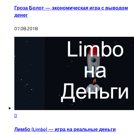
Гроза Болот — экономическая игра с выводом
денег
07.08.2018
0
Лимбо (Limbo) — игра на реальные деньги