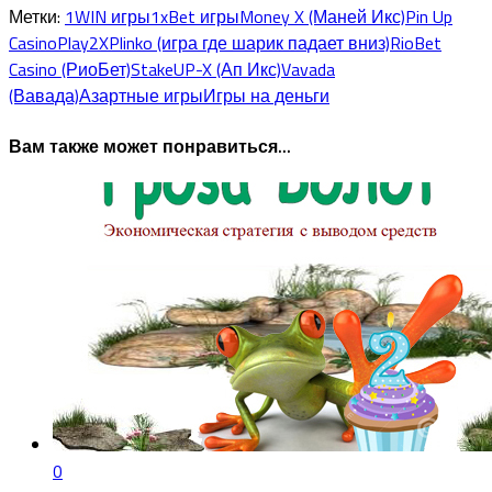
Метки:
1WIN игры
1xBet игры
Money X (Маней Икс)
Pin Up
Casino
Play2X
Plinko (игра где шарик падает вниз)
RioBet
Casino (РиоБет)
Stake
UP-X (Ап Икс)
Vavada
(Вавада)
Азартные игры
Игры на деньги
Вам также может понравиться...
0