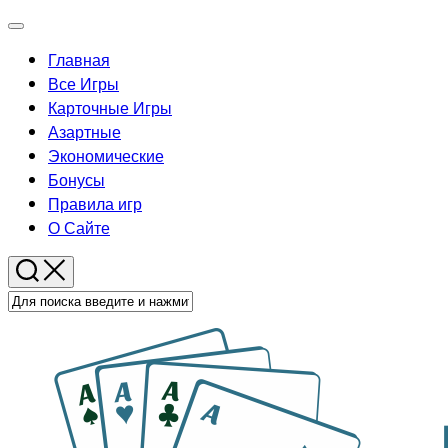
Перейти
Развернуть
к
меню
Главная
содержанию
Родительская
Все Игры
текущая
Карточные Игры
страница
Родительская
Азартные
текущая
Экономические
страница
Бонусы
Правила игр
О Сайте