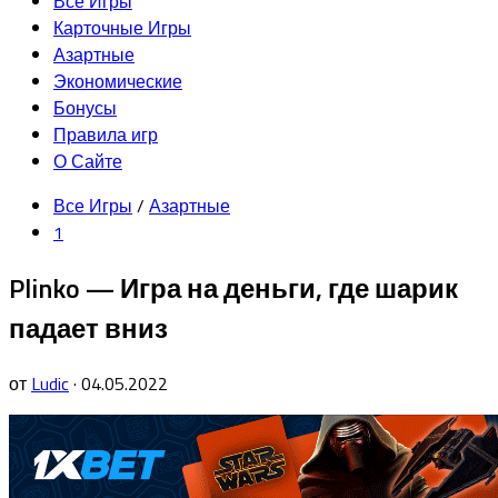
Родительская
Все Игры
текущая
Карточные Игры
страница
Родительская
Азартные
текущая
Экономические
страница
Бонусы
Правила игр
О Сайте
Все Игры
/
Азартные
1
Plinko — Игра на деньги, где шарик
падает вниз
от
Ludic
· 04.05.2022