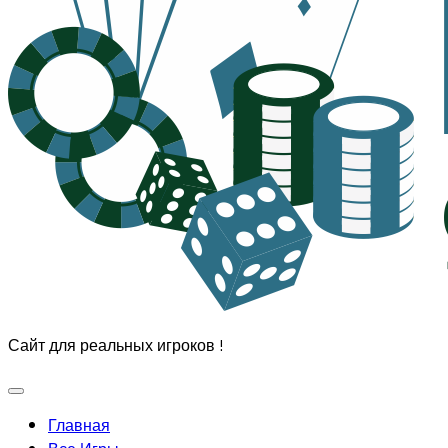
Сайт для реальных игроков !
Развернуть
меню
Главная