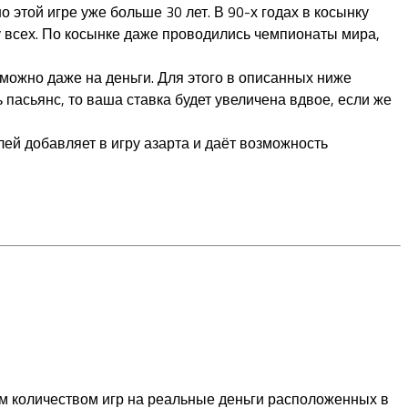
 этой игре уже больше 30 лет. В 90-х годах в косынку
 у всех. По косынке даже проводились чемпионаты мира,
 можно даже на деньги. Для этого в описанных ниже
 пасьянс, то ваша ставка будет увеличена вдвое, если же
ей добавляет в игру азарта и даёт возможность
им количеством игр на реальные деньги расположенных в