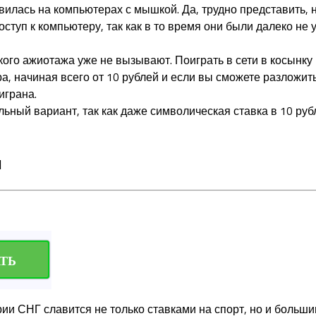
илась на компьютерах с мышкой. Да, трудно представить, но
оступ к компьютеру, так как в то время они были далеко не
кого ажиотажа уже не вызывают. Поиграть в сети в косынку
а, начиная всего от 10 рублей и если вы сможете разложить
играна.
ный вариант, так как даже символическая ставка в 10 рубл
и
ТЬ
ии СНГ славится не только ставками на спорт, но и больш