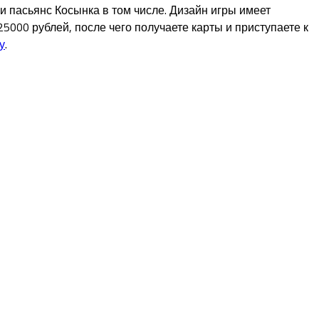
у и пасьянс Косынка в том числе. Дизайн игры имеет
 25000 рублей, после чего получаете карты и приступаете к
у
.