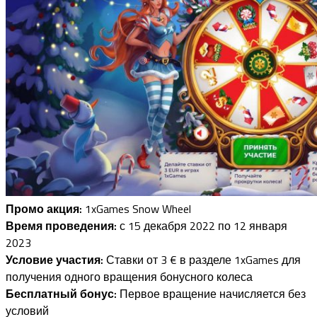
Промо акция:
1xGames Snow Wheel
Время проведения:
с 15 декабря 2022 по 12 января
2023
Условие участия:
Ставки от 3 € в разделе 1xGames для
получения одного вращения бонусного колеса
Бесплатный бонус:
Первое вращение начисляется без
условий