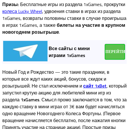
Призы:
Бесплатные игры из раздела 1xGames, прокрутки
колеса Lucky Wheel
, удвоения ставки в играх из раздела
1xGames, возвраты половины ставки в случае проигрыша
в играх 1xGames, а также
билеты на участие в крупном
новогоднем розыгрыше
.
Все сайты с мини
ПЕРЕЙТИ
играми 1xGames
Новый Год и Рождество — это такие праздники, в
которые все ждут каких акций, бонусов, скидок и
розыгрышей. Не стал исключением и
сайт 1xBet
, который
запустил крутую акцию для любителей мини игр из
раздела
1xGames
. Смысл промо заключается в том, что за
каждую ставку в мини играх от 3€ вам будет начисляться
одно вращение Новогоднего Колеса Фортуны. (Первое
вращение начисляется бесплатно, после нажатия кнопки
Принять участие на странице акции). Простые призы