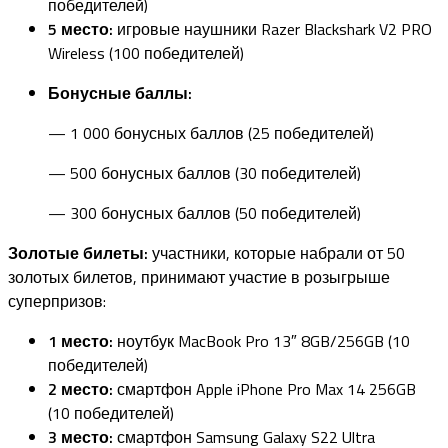
победителей)
5 место:
игровые наушники Razer Blackshark V2 PRO
Wireless (100 победителей)
Бонусные баллы:
— 1 000 бонусных баллов (25 победителей)
— 500 бонусных баллов (30 победителей)
— 300 бонусных баллов (50 победителей)
Золотые билеты:
участники, которые набрали от 50
золотых билетов, принимают участие в розыгрыше
суперпризов:
1 место:
ноутбук MacBook Pro 13″ 8GB/256GB (10
победителей)
2 место:
смартфон Apple iPhone Pro Max 14 256GB
(10 победителей)
3 место:
смартфон Samsung Galaxy S22 Ultra