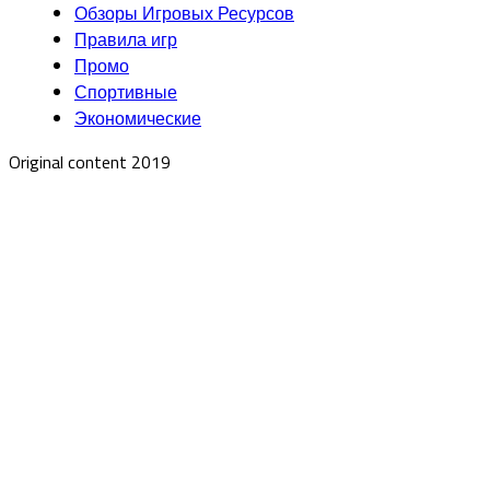
Обзоры Игровых Ресурсов
Правила игр
Промо
Спортивные
Экономические
Original content 2019