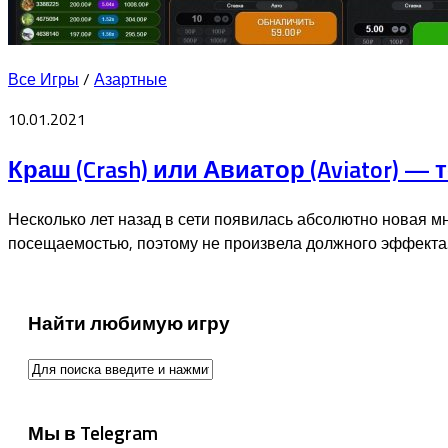
Все Игры
/
Азартные
10.01.2021
Краш (Crash) или Авиатор (Aviator) —
Несколько лет назад в сети появилась абсолютно новая м
посещаемостью, поэтому не произвела должного эффекта. 
Найти любимую игру
Мы в Telegram