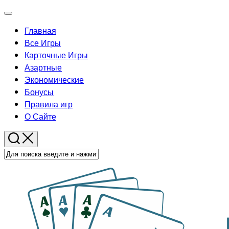
Перейти
Развернуть
к
меню
Главная
содержанию
Все Игры
Карточные Игры
Азартные
Экономические
Бонусы
Правила игр
О Сайте