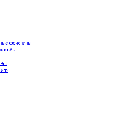
итные фриспины
способы
xBet
-игр