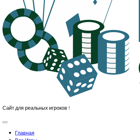
Сайт для реальных игроков !
Развернуть
меню
Главная