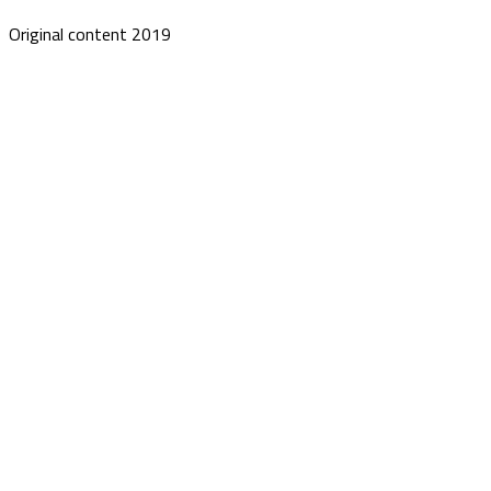
Original content 2019