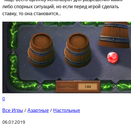
либо спорных ситуаций, но если перед игрой сделать
ставку, то она становится...
0
Все Игры
/
Азартные
/
Настольные
06.07.2019