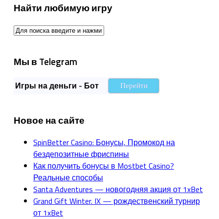
Найти любимую игру
Мы в Telegram
Игры на деньги - Бот
Перейти
Новое на сайте
SpinBetter Casino: Бонусы, Промокод на
бездепозитные фриспины
Как получить бонусы в Mostbet Casino?
Реальные способы
Santa Adventures — новогодняя акция от 1xBet
Grand Gift Winter. IX — рождественский турнир
от 1xBet