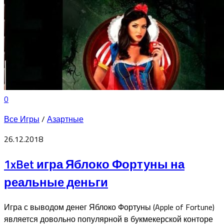
0
Все Игры
/
Азартные
26.12.2018
1xBet игра Яблоко Фортуны на
реальные деньги
Игра с выводом денег Яблоко Фортуны (Apple of Fortune)
является довольно популярной в букмекерской конторе