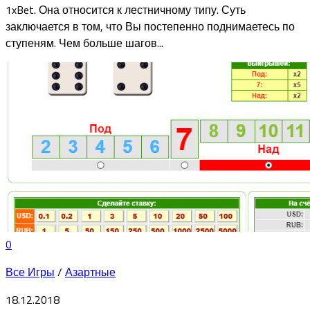
1xBet. Она относится к лестничному типу. Суть
заключается в том, что Вы постепенно поднимаетесь по
ступеням. Чем больше шагов...
0
Все Игры
/
Азартные
18.12.2018